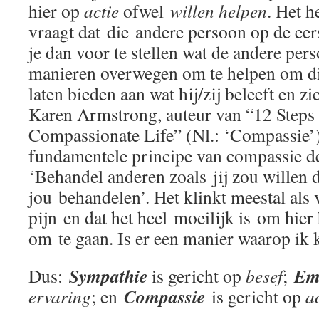
hier op
actie
ofwel
willen helpen
. Het 
vraagt dat die andere persoon op de eers
je dan voor te stellen wat de andere pe
manieren overwegen om te helpen om di
laten bieden aan wat hij/zij beleeft en zi
Karen Armstrong, auteur van “12 Steps
Compassionate Life” (Nl.: ‘Compassie’),
fundamentele principe van compassie de
‘Behandel anderen zoals jij zou willen 
jou behandelen’. Het klinkt meestal als v
pijn en dat het heel moeilijk is om hier
om te gaan. Is er een manier waarop ik 
Sympathie
Em
Dus:
is gericht op
besef
;
Compassie
ervaring
; en
is gericht op
a