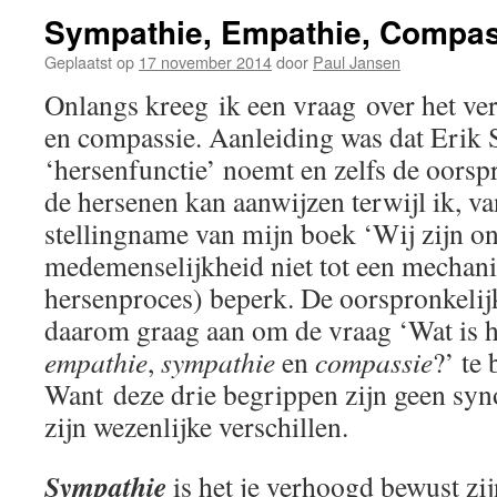
Sympathie, Empathie, Compass
Geplaatst op
17 november 2014
door
Paul Jansen
Onlangs kreeg ik een vraag over het ver
en compassie. Aanleiding was dat Erik 
‘hersenfunctie’ noemt en zelfs de oors
de hersenen kan aanwijzen terwijl ik, va
stellingname van mijn boek ‘Wij zijn on
medemenselijkheid niet tot een mechanis
hersenproces) beperk. De oorspronkelijk
daarom graag aan om de vraag ‘Wat is he
empathie
,
sympathie
en
compassie
?’ te
Want deze drie begrippen zijn geen syn
zijn wezenlijke verschillen.
Sympathie
is het je verhoogd bewust zi